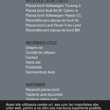
ARTICOLE / STIRI / AUTO
Plansa bord Volkswagen Touareg 2
Plansa bord Audi A4 B7 Cabrio re
Plansa bord Volkswagen Passat CC
Reconditionare plansa de bord Vo
Plansa bord Land Rover Free Land
Reconditionare plansa de bord BM
INFORMATII UTILE
Despre noi
Condiții de utilizare
Contact
Harta site
Publicitate
Dezmembrari Auto
PARTENERI
Reparatii planse bord
Tapiterie auto bucuresti
Tapiterie plafon auto
Centuri siguranta colorate
Acest site utilizeaza cookie-uri, asa cum fac majoritatea site-
urilor web, pentru a va oferi cea mai buna experienta posibila.