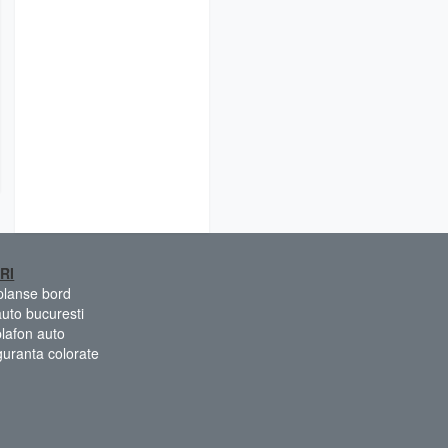
RI
 planse bord
auto bucuresti
plafon auto
guranta colorate