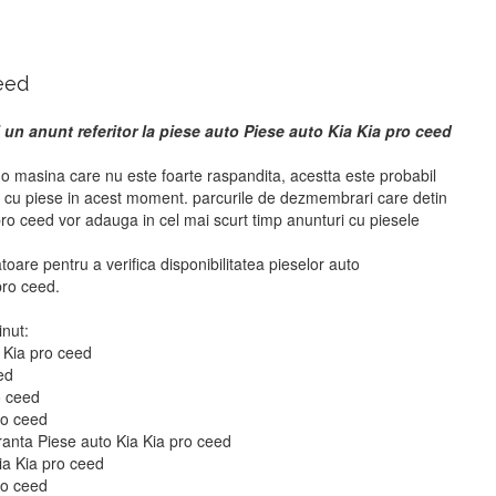
eed
 un anunt referitor la piese auto Piese auto Kia Kia pro ceed
 o masina care nu este foarte raspandita, acestta este probabil
i cu piese in acest moment. parcurile de dezmembrari care detin
ro ceed vor adauga in cel mai scurt timp anunturi cu piesele
atoare pentru a verifica disponibilitatea pieselor auto
pro ceed.
inut:
a Kia pro ceed
ed
o ceed
ro ceed
ranta Piese auto Kia Kia pro ceed
ia Kia pro ceed
ro ceed