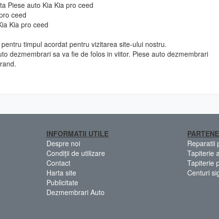
 fata Piese auto Kia Kia pro ceed
 pro ceed
Kia Kia pro ceed
pentru timpul acordat pentru vizitarea site-ului nostru.
to dezmembrari sa va fie de folos in viitor. Piese auto dezmembrari
urand.
INFORMATII UTILE
PARTENE
Despre noi
Reparatii
Condiții de utilizare
Tapiterie 
Contact
Tapiterie 
Harta site
Centuri si
Publicitate
Dezmembrari Auto