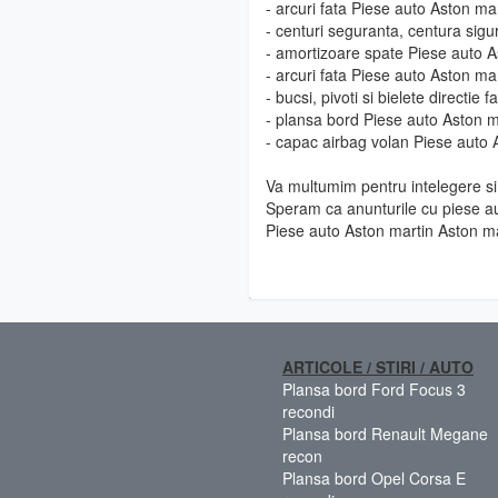
- arcuri fata Piese auto Aston ma
- centuri seguranta, centura sig
- amortizoare spate Piese auto A
- arcuri fata Piese auto Aston ma
- bucsi, pivoti si bielete directi
- plansa bord Piese auto Aston m
- capac airbag volan Piese auto 
Va multumim pentru intelegere si 
Speram ca anunturile cu piese au
Piese auto Aston martin Aston ma
ARTICOLE / STIRI / AUTO
Plansa bord Ford Focus 3
recondi
Plansa bord Renault Megane
recon
Plansa bord Opel Corsa E