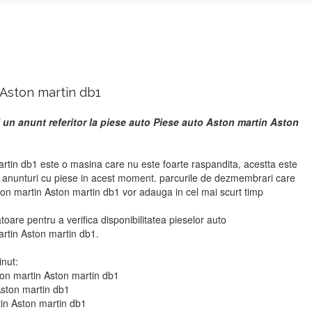
 Aston martin db1
 un anunt referitor la piese auto Piese auto Aston martin Aston
rtin db1 este o masina care nu este foarte raspandita, acestta este
r anunturi cu piese in acest moment. parcurile de dezmembrari care
ton martin Aston martin db1 vor adauga in cel mai scurt timp
atoare pentru a verifica disponibilitatea pieselor auto
rtin Aston martin db1.
inut:
ton martin Aston martin db1
Aston martin db1
tin Aston martin db1