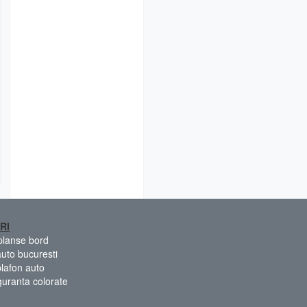
RI
 planse bord
auto bucuresti
plafon auto
guranta colorate