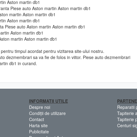
rtin Aston martin db1
uranta Piese auto Aston martin Aston martin db1
ston martin Aston martin db1
rtin Aston martin db1
e fata Piese auto Aston martin Aston martin db1
artin Aston martin db1
Aston martin Aston martin db1
pentru timpul acordat pentru vizitarea site-ului nostru.
to dezmembrari sa va fie de folos in viitor. Piese auto dezmembrari
rtin db1 in curand.
INFORMATII UTILE
PARTENE
Despre noi
Reparatii
Condiții de utilizare
Tapiterie 
Contact
Tapiterie 
Harta site
Centuri si
Publicitate