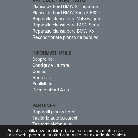
Plansa de bord BMW X1 reparata
Plansa de bord BMW Seria 3 E92 r
Reparatie plansa bord Volkswagen
Reparatie plansa bord BMW Seria
Reparatie plansa bord BMW X5
Reconditionare plansa de bord Vo
INFORMATII UTILE
Despre noi
Condiții de utilizare
Contact
Harta site
Publicitate
Dezmembrari Auto
PARTENERI
Reparatii planse bord
Tapiterie auto bucuresti
Tapiterie plafon auto
Centuri siguranta colorate
Acest site utilizeaza cookie-uri, asa cum fac majoritatea site-
urilor web, pentru a va oferi cea mai buna experienta posibila.