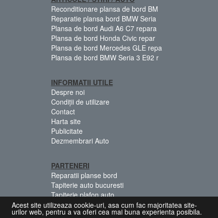
Reconditionare plansa de bord BM
Reparatie plansa bord BMW Seria
Plansa de bord Audi A6 C7 repara
Plansa de bord Honda Civic repar
Plansa de bord Mercedes GLE repa
Plansa de bord BMW Seria 3 E92 r
INFORMATII UTILE
Despre noi
Condiții de utilizare
Contact
Harta site
Publicitate
Dezmembrari Auto
PARTENERI
Reparatii planse bord
Tapiterie auto bucuresti
Tapiterie plafon auto
Centuri siguranta colorate
Acest site utilizeaza cookie-uri, asa cum fac majoritatea site-
urilor web, pentru a va oferi cea mai buna experienta posibila.