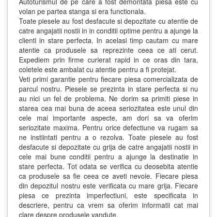
Autoturismul de pe care a fost demontata piesa este cu
volan pe partea stanga si era functionala.
Toate piesele au fost desfacute si depozitate cu atentie de
catre angajatii nostii in in conditii optime pentru a ajunge la
clienti in stare perfecta. In acelasi timp cautam cu mare
atentie ca produsele sa reprezinte ceea ce ati cerut.
Expediem prin firme curierat rapid in ce oras din tara,
coletele este ambalat cu atentie pentru a fi protejat.
Veti primi garantie pentru fiecare piesa comercializata de
parcul nostru. Piesele se prezinta in stare perfecta si nu
au nici un fel de problema. Ne dorim sa primiti piese in
starea cea mai buna de aceea seriozitatea este unul din
cele mai importante aspecte, am dori sa va oferim
seriozitate maxima. Pentru orice defectiune va rugam sa
ne instiintati pentru a o rezolva. Toate piesele au fost
desfacute si depozitate cu grija de catre angajatii nostii in
cele mai bune conditii pentru a ajunge la destinatie in
stare perfecta. Tot odata se verifica cu deosebita atentie
ca produsele sa fie ceea ce aveti nevoie. Fiecare piesa
din depozitul nostru este verificata cu mare grija. Fiecare
piesa ce prezinta imperfectiuni, este specificata in
descriere, pentru ca vrem sa oferim informatii cat mai
clare despre produsele vandute.