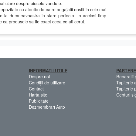
mai clare despre piesele vandute.
epozitate cu atentie de catre angajatii nostii in cele mai
ge la dumneavoastra in stare perfecta. In acelasi timp
e ca produsele sa fie exact ceea ce ati cerut.
INFORMATII UTILE
PARTENE
Despre noi
Reparatii
Condiții de utilizare
Tapiterie 
Contact
Tapiterie 
Harta site
Centuri si
Publicitate
Dezmembrari Auto