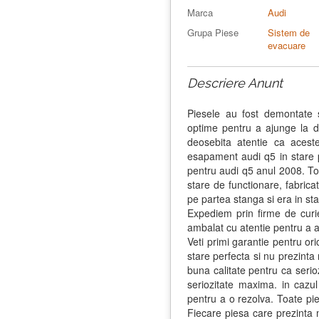
Marca
Audi
Grupa Piese
Sistem de
evacuare
Descriere Anunt
Piesele au fost demontate s
optime pentru a ajunge la 
deosebita atentie ca acest
esapament audi q5 in stare 
pentru audi q5 anul 2008. T
stare de functionare, fabric
pe partea stanga si era in st
Expediem prin firme de curier
ambalat cu atentie pentru a a
Veti primi garantie pentru ori
stare perfecta si nu prezinta 
buna calitate pentru ca serio
seriozitate maxima. in cazu
pentru a o rezolva. Toate pie
Fiecare piesa care prezinta 