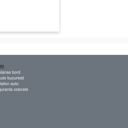
RI
 planse bord
auto bucuresti
plafon auto
guranta colorate