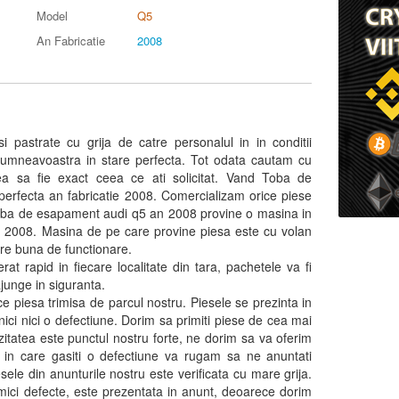
Model
Q5
An Fabricatie
2008
i pastrate cu grija de catre personalul in in conditii
dumneavoastra in stare perfecta. Tot odata cautam cu
ea sa fie exact ceea ce ati solicitat. Vand Toba de
perfecta an fabricatie 2008. Comercializam orice piese
oba de esapament audi q5 an 2008 provine o masina in
at 2008. Masina de pe care provine piesa este cu volan
are buna de functionare.
at rapid in fiecare localitate din tara, pachetele va fi
junge in siguranta.
ce piesa trimisa de parcul nostru. Piesele se prezinta in
nici nici o defectiune. Dorim sa primiti piese de cea mai
zitatea este punctul nostru forte, ne dorim sa va oferim
l in care gasiti o defectiune va rugam sa ne anuntati
sele din anunturile nostru este verificata cu mare grija.
mici defecte, este prezentata in anunt, deoarece dorim