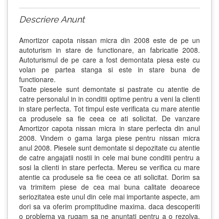
Descriere Anunt
Amortizor capota nissan micra din 2008 este de pe un
autoturism in stare de functionare, an fabricatie 2008.
Autoturismul de pe care a fost demontata piesa este cu
volan pe partea stanga si este in stare buna de
functionare.
Toate piesele sunt demontate si pastrate cu atentie de
catre personalul in in conditii optime pentru a veni la clienti
in stare perfecta. Tot timpul este verificata cu mare atentie
ca produsele sa fie ceea ce ati solicitat. De vanzare
Amortizor capota nissan micra in stare perfecta din anul
2008. Vindem o gama larga piese pentru nissan micra
anul 2008. Piesele sunt demontate si depozitate cu atentie
de catre angajatii nostii in cele mai bune conditii pentru a
sosi la clienti in stare perfecta. Mereu se verifica cu mare
atentie ca produsele sa fie ceea ce ati solicitat. Dorim sa
va trimitem piese de cea mai buna calitate deoarece
seriozitatea este unul din cele mai importante aspecte, am
dori sa va oferim promptitudine maxima. daca descoperiti
o problema va rugam sa ne anuntati pentru a o rezolva.