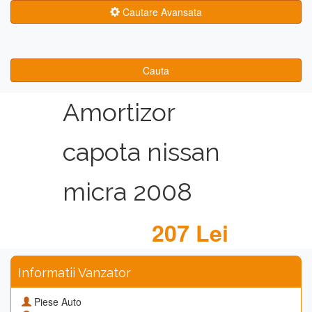
Cautare Avansata
Cauta
Amortizor
capota nissan
micra 2008
207 Lei
Informatii Vanzator
Piese Auto