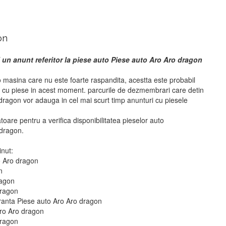
on
 un anunt referitor la piese auto Piese auto Aro Aro dragon
 masina care nu este foarte raspandita, acestta este probabil
i cu piese in acest moment. parcurile de dezmembrari care detin
dragon vor adauga in cel mai scurt timp anunturi cu piesele
atoare pentru a verifica disponibilitatea pieselor auto
dragon.
inut:
o Aro dragon
n
ragon
dragon
uranta Piese auto Aro Aro dragon
Aro Aro dragon
dragon