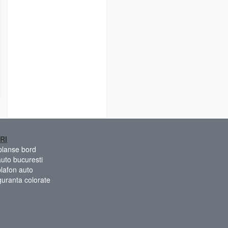
RI
 planse bord
auto bucuresti
plafon auto
guranta colorate