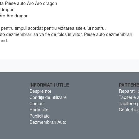
 fata Piese auto Aro Aro dragon
o dragon
 Aro Aro dragon
pentru timpul acordat pentru vizitarea site-ului nostru.
to dezmembrari sa va fie de folos in viitor. Piese auto dezmembrari
and.
INFORMATII UTILE
PARTENE
Despre noi
Reparatii
Condiții de utilizare
Tapiterie 
Contact
Tapiterie 
Harta site
Centuri si
Publicitate
Dezmembrari Auto