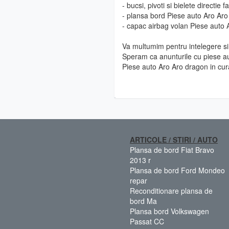
- bucsi, pivoti si bielete directie
- plansa bord Piese auto Aro Ar
- capac airbag volan Piese auto
Va multumim pentru intelegere si 
Speram ca anunturile cu piese au
Piese auto Aro Aro dragon in cur
ARTICOLE / STIRI / AUTO
Plansa de bord Fiat Bravo
2013 r
Plansa de bord Ford Mondeo
repar
Reconditionare plansa de
bord Ma
Plansa bord Volkswagen
Passat CC