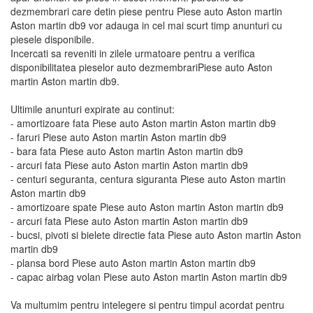
dezmembrari care detin piese pentru Piese auto Aston martin
Aston martin db9 vor adauga in cel mai scurt timp anunturi cu
piesele disponibile.
Incercati sa reveniti in zilele urmatoare pentru a verifica
disponibilitatea pieselor auto dezmembrariPiese auto Aston
martin Aston martin db9.
Ultimile anunturi expirate au continut:
- amortizoare fata Piese auto Aston martin Aston martin db9
- faruri Piese auto Aston martin Aston martin db9
- bara fata Piese auto Aston martin Aston martin db9
- arcuri fata Piese auto Aston martin Aston martin db9
- centuri seguranta, centura siguranta Piese auto Aston martin
Aston martin db9
- amortizoare spate Piese auto Aston martin Aston martin db9
- arcuri fata Piese auto Aston martin Aston martin db9
- bucsi, pivoti si bielete directie fata Piese auto Aston martin Aston
martin db9
- plansa bord Piese auto Aston martin Aston martin db9
- capac airbag volan Piese auto Aston martin Aston martin db9
Va multumim pentru intelegere si pentru timpul acordat pentru