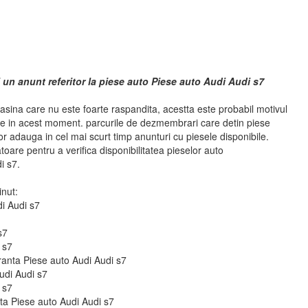
 un anunt referitor la piese auto Piese auto Audi Audi s7
sina care nu este foarte raspandita, acestta este probabil motivul
se in acest moment. parcurile de dezmembrari care detin piese
r adauga in cel mai scurt timp anunturi cu piesele disponibile.
atoare pentru a verifica disponibilitatea pieselor auto
i s7.
inut:
di Audi s7
s7
 s7
uranta Piese auto Audi Audi s7
udi Audi s7
 s7
 fata Piese auto Audi Audi s7