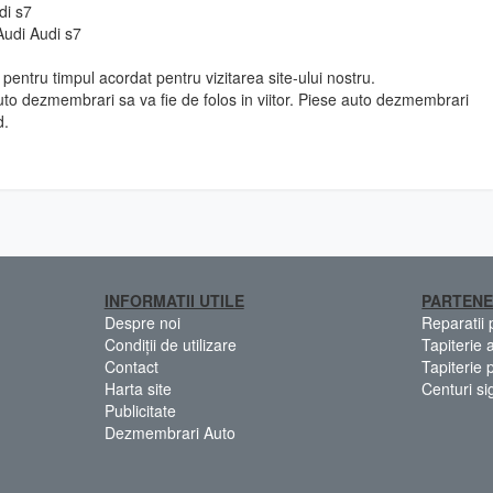
di s7
Audi Audi s7
pentru timpul acordat pentru vizitarea site-ului nostru.
to dezmembrari sa va fie de folos in viitor. Piese auto dezmembrari
d.
INFORMATII UTILE
PARTENE
Despre noi
Reparatii
Condiții de utilizare
Tapiterie 
Contact
Tapiterie 
Harta site
Centuri si
Publicitate
Dezmembrari Auto