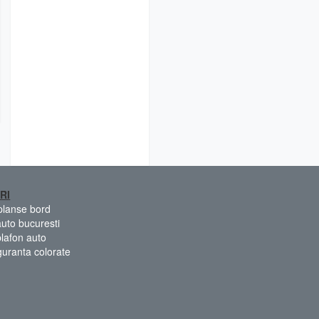
RI
 planse bord
auto bucuresti
plafon auto
guranta colorate