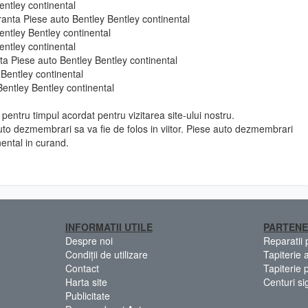
entley continental
ranta Piese auto Bentley Bentley continental
entley Bentley continental
entley continental
 fata Piese auto Bentley Bentley continental
 Bentley continental
Bentley Bentley continental
pentru timpul acordat pentru vizitarea site-ului nostru.
to dezmembrari sa va fie de folos in viitor. Piese auto dezmembrari
ental in curand.
INFORMATII UTILE
PARTENE
Despre noi
Reparatii
Condiții de utilizare
Tapiterie 
Contact
Tapiterie 
Harta site
Centuri si
Publicitate