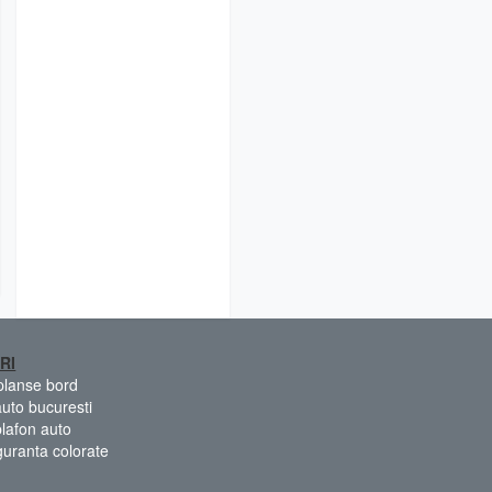
RI
 planse bord
auto bucuresti
plafon auto
guranta colorate