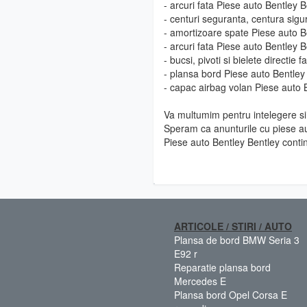
- arcuri fata Piese auto Bentley B
- centuri seguranta, centura sigu
- amortizoare spate Piese auto B
- arcuri fata Piese auto Bentley B
- bucsi, pivoti si bielete directie
- plansa bord Piese auto Bentley
- capac airbag volan Piese auto 
Va multumim pentru intelegere si 
Speram ca anunturile cu piese au
Piese auto Bentley Bentley contin
ARTICOLE / STIRI / AUTO
Plansa de bord BMW Seria 3
E92 r
Reparatie plansa bord
Mercedes E
Plansa bord Opel Corsa E