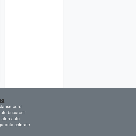
RI
 planse bord
auto bucuresti
plafon auto
guranta colorate