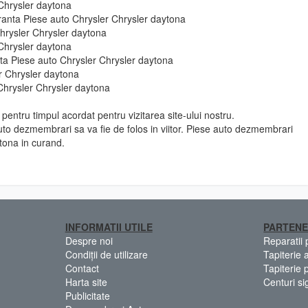
 Chrysler daytona
uranta Piese auto Chrysler Chrysler daytona
hrysler Chrysler daytona
 Chrysler daytona
e fata Piese auto Chrysler Chrysler daytona
r Chrysler daytona
Chrysler Chrysler daytona
pentru timpul acordat pentru vizitarea site-ului nostru.
to dezmembrari sa va fie de folos in viitor. Piese auto dezmembrari
tona in curand.
INFORMATII UTILE
PARTENE
Despre noi
Reparatii
Condiții de utilizare
Tapiterie 
Contact
Tapiterie 
Harta site
Centuri si
Publicitate