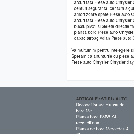
- arcuri fata Piese auto Chrysler
- centuri seguranta, centura sig
- amortizoare spate Piese auto C
- arcuri fata Piese auto Chrysler
- bucsi, pivoti si bielete directi
- plansa bord Piese auto Chrysle
- capac airbag volan Piese auto 
Va multumim pentru intelegere si 
Speram ca anunturile cu piese au
Piese auto Chrysler Chrysler day
ARTICOLE / STIRI / AUTO
Reconditionare plansa de
bord Me
Plansa bord BMW X4
reconditionat
Plansa de bord Mercedes A