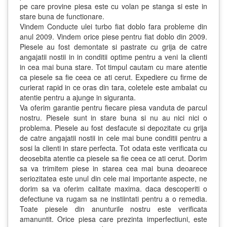
pe care provine piesa este cu volan pe stanga si este in
stare buna de functionare.
Vindem Conducte ulei turbo fiat doblo fara probleme din
anul 2009. Vindem orice piese pentru fiat doblo din 2009.
Piesele au fost demontate si pastrate cu grija de catre
angajatii nostii in in conditii optime pentru a veni la clienti
in cea mai buna stare. Tot timpul cautam cu mare atentie
ca piesele sa fie ceea ce ati cerut. Expediere cu firme de
curierat rapid in ce oras din tara, coletele este ambalat cu
atentie pentru a ajunge in siguranta.
Va oferim garantie pentru fiecare piesa vanduta de parcul
nostru. Piesele sunt in stare buna si nu au nici nici o
problema. Piesele au fost desfacute si depozitate cu grija
de catre angajatii nostii in cele mai bune conditii pentru a
sosi la clienti in stare perfecta. Tot odata este verificata cu
deosebita atentie ca piesele sa fie ceea ce ati cerut. Dorim
sa va trimitem piese in starea cea mai buna deoarece
seriozitatea este unul din cele mai importante aspecte, ne
dorim sa va oferim calitate maxima. daca descoperiti o
defectiune va rugam sa ne instiintati pentru a o remedia.
Toate piesele din anunturile nostru este verificata
amanuntit. Orice piesa care prezinta imperfectiuni, este