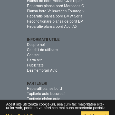
Plansa de bord Honda Civic repar
Reparatie plansa bord Mercedes G
Plansa bord Volkswagen Touareg 2
Reparatie plansa bord BMW Seria
Reconditionare plansa de bord BM
Reparatie plansa bord Audi A5
INFORMATII UTILE
Despre noi
Condiții de utilizare
Contact
Harta site
Publicitate
Dezmembrari Auto
PARTENERI
Reparatii planse bord
Tapiterie auto bucuresti
Tapiterie plafon auto
Centuri siguranta colorate
Acest site utilizeaza cookie-uri, asa cum fac majoritatea site-
urilor web, pentru a va oferi cea mai buna experienta posibila.