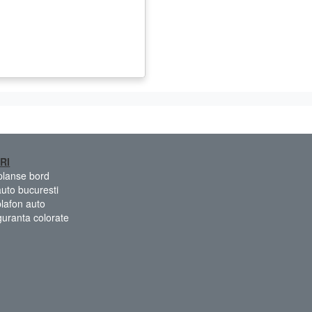
RI
 planse bord
auto bucuresti
plafon auto
guranta colorate