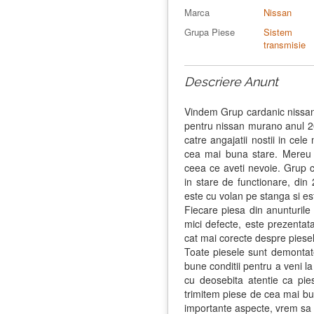
Marca
Nissan
Grupa Piese
Sistem
transmisie
Descriere Anunt
Vindem Grup cardanic nissan
pentru nissan murano anul 20
catre angajatii nostii in cel
cea mai buna stare. Mereu 
ceea ce aveti nevoie. Grup 
in stare de functionare, di
este cu volan pe stanga si es
Fiecare piesa din anunturile 
mici defecte, este prezentat
cat mai corecte despre piesel
Toate piesele sunt demontate
bune conditii pentru a veni l
cu deosebita atentie ca pie
trimitem piese de cea mai bun
importante aspecte, vrem sa 