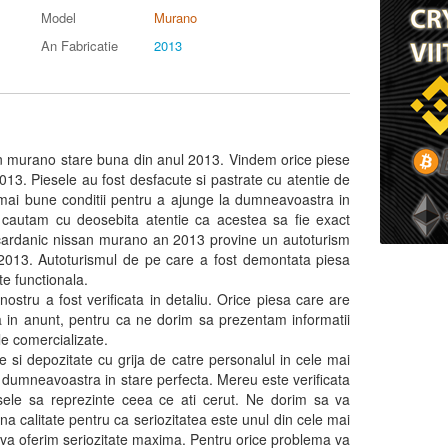
Model
Murano
An Fabricatie
2013
 murano stare buna din anul 2013. Vindem orice piese
13. Piesele au fost desfacute si pastrate cu atentie de
e mai bune conditii pentru a ajunge la dumneavoastra in
cautam cu deosebita atentie ca acestea sa fie exact
cardanic nissan murano an 2013 provine un autoturism
n 2013. Autoturismul de pe care a fost demontata piesa
te functionala.
nostru a fost verificata in detaliu. Orice piesa care are
a in anunt, pentru ca ne dorim sa prezentam informatii
e comercializate.
 si depozitate cu grija de catre personalul in cele mai
a dumneavoastra in stare perfecta. Mereu este verificata
sele sa reprezinte ceea ce ati cerut. Ne dorim sa va
a calitate pentru ca seriozitatea este unul din cele mai
va oferim seriozitate maxima. Pentru orice problema va