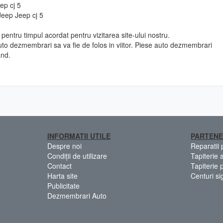
ep cj 5
Jeep Jeep cj 5
pentru timpul acordat pentru vizitarea site-ului nostru.
to dezmembrari sa va fie de folos in viitor. Piese auto dezmembrari
and.
INFORMATII UTILE
PARTENE
Despre noi
Reparatii
Condiții de utilizare
Tapiterie 
Contact
Tapiterie 
Harta site
Centuri si
Publicitate
Dezmembrari Auto