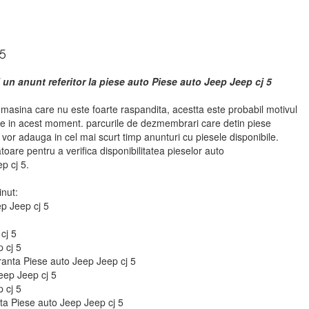
 5
 un anunt referitor la piese auto Piese auto Jeep Jeep cj 5
 masina care nu este foarte raspandita, acestta este probabil motivul
se in acest moment. parcurile de dezmembrari care detin piese
vor adauga in cel mai scurt timp anunturi cu piesele disponibile.
atoare pentru a verifica disponibilitatea pieselor auto
p cj 5.
inut:
ep Jeep cj 5
cj 5
p cj 5
uranta Piese auto Jeep Jeep cj 5
eep Jeep cj 5
p cj 5
 fata Piese auto Jeep Jeep cj 5