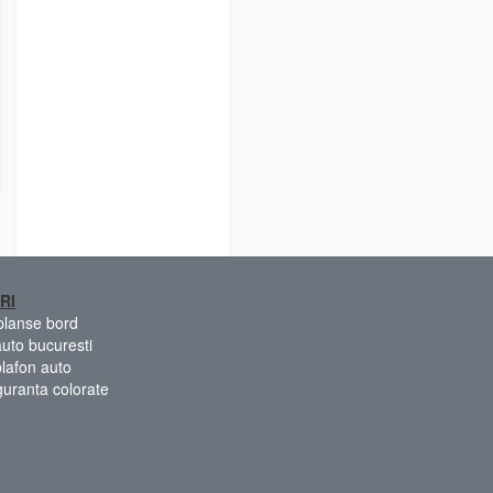
RI
 planse bord
auto bucuresti
plafon auto
guranta colorate