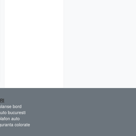
RI
 planse bord
auto bucuresti
plafon auto
guranta colorate