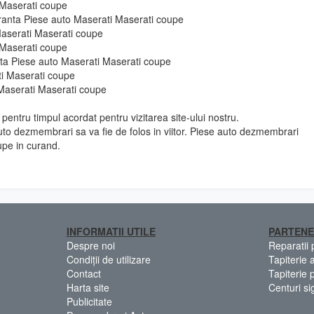
i Maserati coupe
uranta Piese auto Maserati Maserati coupe
Maserati Maserati coupe
i Maserati coupe
e fata Piese auto Maserati Maserati coupe
ti Maserati coupe
 Maserati Maserati coupe
pentru timpul acordat pentru vizitarea site-ului nostru.
to dezmembrari sa va fie de folos in viitor. Piese auto dezmembrari
upe in curand.
INFORMATII UTILE
PARTENE
Despre noi
Reparatii
Condiții de utilizare
Tapiterie 
Contact
Tapiterie 
Harta site
Centuri si
Publicitate