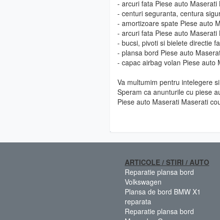
- arcuri fata Piese auto Maserat
- centuri seguranta, centura sig
- amortizoare spate Piese auto 
- arcuri fata Piese auto Maserat
- bucsi, pivoti si bielete directi
- plansa bord Piese auto Masera
- capac airbag volan Piese auto
Va multumim pentru intelegere si 
Speram ca anunturile cu piese au
Piese auto Maserati Maserati co
ARTICOLE / STIRI / AUTO
Reparatie plansa bord
Volkswagen
Plansa de bord BMW X1
reparata
Reparatie plansa bord