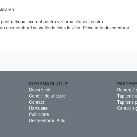
n
 Mclaren
pentru timpul acordat pentru vizitarea site-ului nostru.
to dezmembrari sa va fie de folos in viitor. Piese auto dezmembrari
INFORMATII UTILE
PARTENE
Despre noi
Reparatii
Condiții de utilizare
Tapiterie 
Contact
Tapiterie 
Harta site
Centuri si
Publicitate
Dezmembrari Auto