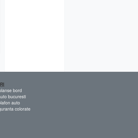
RI
 planse bord
auto bucuresti
plafon auto
guranta colorate