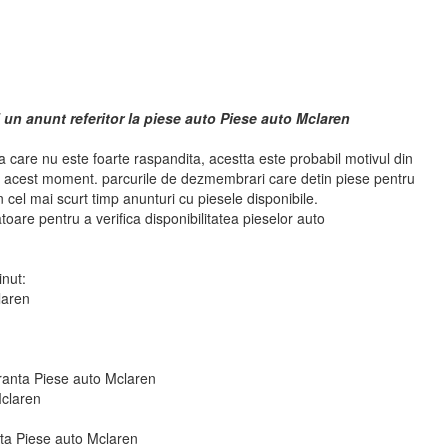
 un anunt referitor la piese auto Piese auto Mclaren
 care nu este foarte raspandita, acestta este probabil motivul din
n acest moment. parcurile de dezmembrari care detin piese pentru
cel mai scurt timp anunturi cu piesele disponibile.
atoare pentru a verifica disponibilitatea pieselor auto
.
inut:
laren
uranta Piese auto Mclaren
Mclaren
 fata Piese auto Mclaren