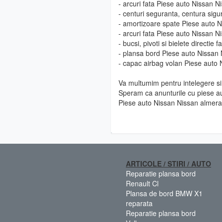
- arcuri fata Piese auto Nissan N
- centuri seguranta, centura sig
- amortizoare spate Piese auto N
- arcuri fata Piese auto Nissan N
- bucsi, pivoti si bielete directi
- plansa bord Piese auto Nissan 
- capac airbag volan Piese auto 
Va multumim pentru intelegere si 
Speram ca anunturile cu piese au
Piese auto Nissan Nissan almera 
ARTICOLE / STIRI / AUTO
Reparatie plansa bord
Renault Cl
Plansa de bord BMW X1
reparata
Reparatie plansa bord