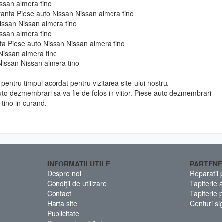
issan almera tino
uranta Piese auto Nissan Nissan almera tino
issan Nissan almera tino
issan almera tino
e fata Piese auto Nissan Nissan almera tino
Nissan almera tino
Nissan Nissan almera tino
pentru timpul acordat pentru vizitarea site-ului nostru.
to dezmembrari sa va fie de folos in viitor. Piese auto dezmembrari
tino in curand.
INFORMATII UTILE
PARTENE
Despre noi
Reparatii
Condiții de utilizare
Tapiterie 
Contact
Tapiterie 
Harta site
Centuri si
Publicitate