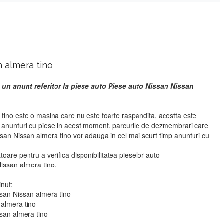
n almera tino
 un anunt referitor la piese auto Piese auto Nissan Nissan
tino este o masina care nu este foarte raspandita, acestta este
r anunturi cu piese in acest moment. parcurile de dezmembrari care
ssan Nissan almera tino vor adauga in cel mai scurt timp anunturi cu
atoare pentru a verifica disponibilitatea pieselor auto
issan almera tino.
inut:
ssan Nissan almera tino
 almera tino
ssan almera tino