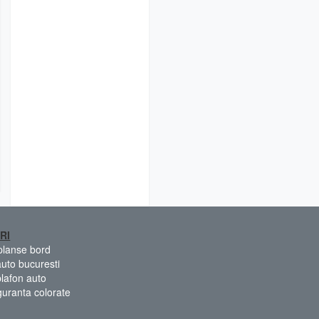
RI
 planse bord
auto bucuresti
plafon auto
guranta colorate