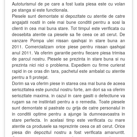
Autoturismul de pe care a fost luata piesa este cu volan
pe stanga si este functionala.
Piesele sunt demontate si depozitate cu atentie de catre
angajatii nostii in cele mai bune conditii pentru a sosi la
clienti in cea mai buna stare. Tot timpul este verificata cu
deosebita atentie ca piesele sa fie ceea ce ati cerut. De
vanzare Pompa ulei nissan qashqai in stare buna an
2011. Comercializam orice piese pentru nissan qashqai
anul 2011. Va oferim garantie pentru fiecare piesa trimisa
de parcul nostru. Piesele se prezinta in stare buna si nu
prezinta nici nici o problema. Expediem cu firme curierat
rapid in ce oras din tara, pachetul este ambalat cu atentie
pentru a fi protejat.
Dorim sa va oferim piese in starea cea mai buna de aceea
seriozitatea este punctul nostru forte, am dori sa va oferim
seriozitate maxima. in cazul in care gasiti o defectiune va
rugam sa ne instiintati pentru a o remedia. Toate piesele
sunt demontate si pastrate cu grija de catre personalul in
in conditii optime pentru a ajunge la dumneavoastra in
stare perfecta. In acelasi timp este verificata cu mare
atentie ca produsele sa reprezinte ceea ce ati cerut. Orice
piesa din depozitul nostru a fost verificata amanuntit.