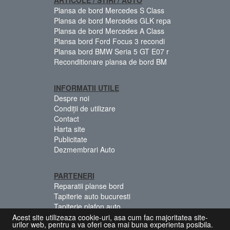
Plansa de bord Mercedes S Class
Plansa de bord Mercedes GLK repa
Plansa de bord Mercedes A Class
Plansa bord Ford Focus 3 recondi
Plansa bord BMW Seria 5 GT E07 r
Reconditionare plansa de bord BM
INFORMATII UTILE
Despre noi
Condiții de utilizare
Contact
Harta site
Publicitate
Dezmembrari Auto
PARTENERI
Reparatii planse bord
Tapiterie auto bucuresti
Tapiterie plafon auto
Centuri siguranta colorate
Acest site utilizeaza cookie-uri, asa cum fac majoritatea site-
urilor web, pentru a va oferi cea mai buna experienta posibila.