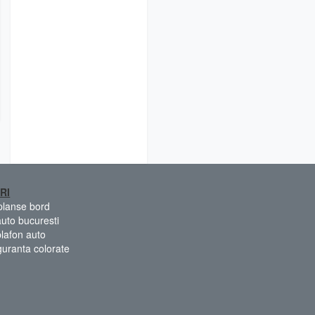
RI
 planse bord
auto bucuresti
plafon auto
guranta colorate