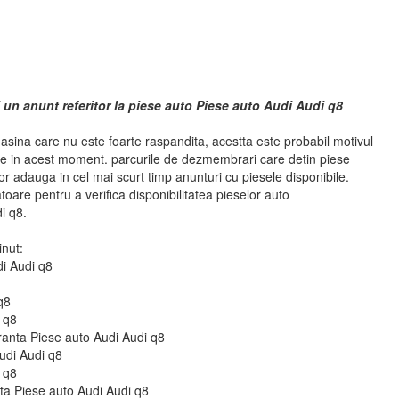
 un anunt referitor la piese auto Piese auto Audi Audi q8
asina care nu este foarte raspandita, acestta este probabil motivul
se in acest moment. parcurile de dezmembrari care detin piese
r adauga in cel mai scurt timp anunturi cu piesele disponibile.
atoare pentru a verifica disponibilitatea pieselor auto
i q8.
inut:
di Audi q8
q8
i q8
uranta Piese auto Audi Audi q8
udi Audi q8
i q8
 fata Piese auto Audi Audi q8