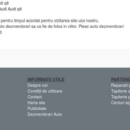
di q8
Audi Audi q8
pentru timpul acordat pentru vizitarea site-ului nostru.
to dezmembrari sa va fie de folos in viitor. Piese auto dezmembrari
d.
INFORMATII UTILE
PARTENE
Despre noi
Reparatii
Condiții de utilizare
Tapiterie 
Contact
Tapiterie 
Harta site
Centuri si
Publicitate
Dezmembrari Auto