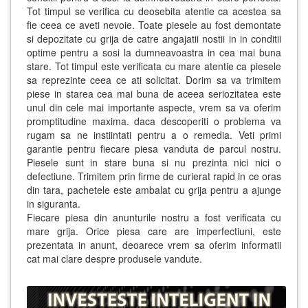
Tot timpul se verifica cu deosebita atentie ca acestea sa
fie ceea ce aveti nevoie. Toate piesele au fost demontate
si depozitate cu grija de catre angajatii nostii in in conditii
optime pentru a sosi la dumneavoastra in cea mai buna
stare. Tot timpul este verificata cu mare atentie ca piesele
sa reprezinte ceea ce ati solicitat. Dorim sa va trimitem
piese in starea cea mai buna de aceea seriozitatea este
unul din cele mai importante aspecte, vrem sa va oferim
promptitudine maxima. daca descoperiti o problema va
rugam sa ne instiintati pentru a o remedia. Veti primi
garantie pentru fiecare piesa vanduta de parcul nostru.
Piesele sunt in stare buna si nu prezinta nici nici o
defectiune. Trimitem prin firme de curierat rapid in ce oras
din tara, pachetele este ambalat cu grija pentru a ajunge
in siguranta.
Fiecare piesa din anunturile nostru a fost verificata cu
mare grija. Orice piesa care are imperfectiuni, este
prezentata in anunt, deoarece vrem sa oferim informatii
cat mai clare despre produsele vandute.