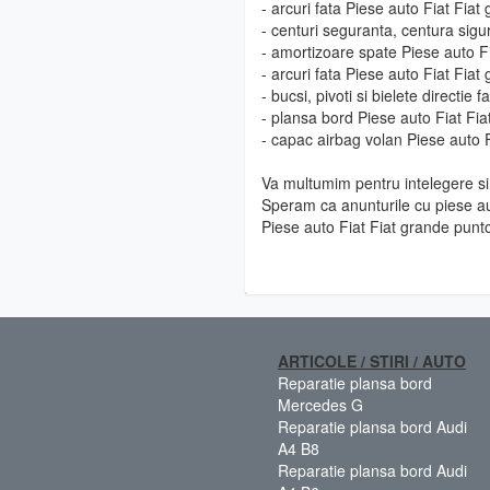
- arcuri fata Piese auto Fiat Fia
- centuri seguranta, centura sigu
- amortizoare spate Piese auto F
- arcuri fata Piese auto Fiat Fia
- bucsi, pivoti si bielete directie
- plansa bord Piese auto Fiat Fi
- capac airbag volan Piese auto 
Va multumim pentru intelegere si 
Speram ca anunturile cu piese au
Piese auto Fiat Fiat grande punt
ARTICOLE / STIRI / AUTO
Reparatie plansa bord
Mercedes G
Reparatie plansa bord Audi
A4 B8
Reparatie plansa bord Audi