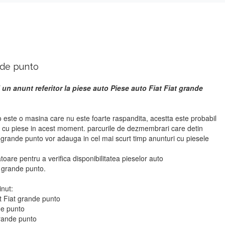
nde punto
un anunt referitor la piese auto Piese auto Fiat Fiat grande
o este o masina care nu este foarte raspandita, acestta este probabil
i cu piese in acest moment. parcurile de dezmembrari care detin
 grande punto vor adauga in cel mai scurt timp anunturi cu piesele
atoare pentru a verifica disponibilitatea pieselor auto
 grande punto.
inut:
t Fiat grande punto
de punto
grande punto