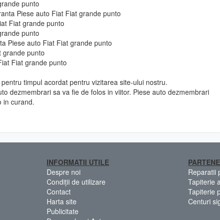
t grande punto
ranta Piese auto Fiat Fiat grande punto
iat Fiat grande punto
t grande punto
 fata Piese auto Fiat Fiat grande punto
at grande punto
Fiat Fiat grande punto
pentru timpul acordat pentru vizitarea site-ului nostru.
to dezmembrari sa va fie de folos in viitor. Piese auto dezmembrari
o in curand.
INFORMATII UTILE
PARTENE
Despre noi
Reparatii
Condiții de utilizare
Tapiterie 
Contact
Tapiterie 
Harta site
Centuri si
Publicitate