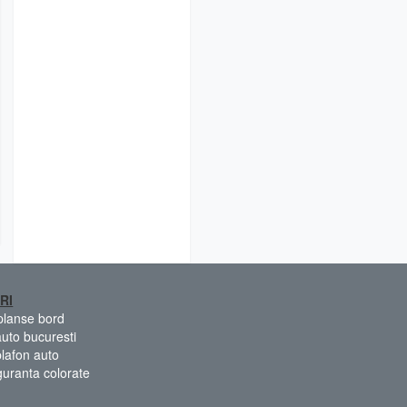
RI
 planse bord
auto bucuresti
plafon auto
guranta colorate