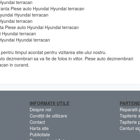
 Hyundai terracan
uranta Piese auto Hyundai Hyundai terracan
Hyundai Hyundai terracan
 Hyundai terracan
e fata Piese auto Hyundai Hyundai terracan
i Hyundai terracan
 Hyundai Hyundai terracan
pentru timpul acordat pentru vizitarea site-ului nostru.
to dezmembrari sa va fie de folos in viitor. Piese auto dezmembrari
acan in curand.
INFORMATII UTILE
PARTENE
Despre noi
Reparatii
Condiții de utilizare
Tapiterie 
Contact
Tapiterie 
Harta site
Centuri si
Publicitate