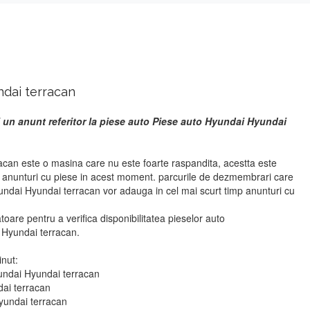
dai terracan
 un anunt referitor la piese auto Piese auto Hyundai Hyundai
can este o masina care nu este foarte raspandita, acestta este
r anunturi cu piese in acest moment. parcurile de dezmembrari care
undai Hyundai terracan vor adauga in cel mai scurt timp anunturi cu
atoare pentru a verifica disponibilitatea pieselor auto
Hyundai terracan.
inut:
yundai Hyundai terracan
dai terracan
yundai terracan