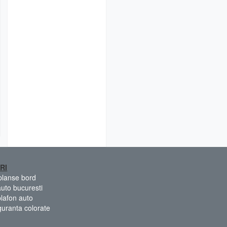
RI
 planse bord
auto bucuresti
plafon auto
guranta colorate