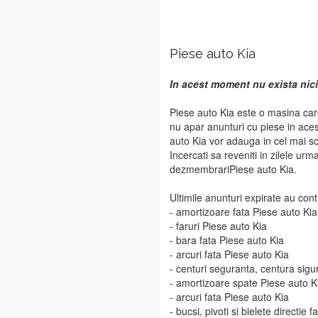
Piese auto Kia
In acest moment nu exista nici
Piese auto Kia este o masina care
nu apar anunturi cu piese in ace
auto Kia vor adauga in cel mai sc
Incercati sa reveniti in zilele urm
dezmembrariPiese auto Kia.
Ultimile anunturi expirate au cont
- amortizoare fata Piese auto Kia
- faruri Piese auto Kia
- bara fata Piese auto Kia
- arcuri fata Piese auto Kia
- centuri seguranta, centura sigu
- amortizoare spate Piese auto K
- arcuri fata Piese auto Kia
- bucsi, pivoti si bielete directie 