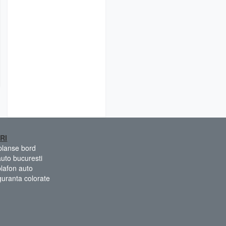
RI
 planse bord
auto bucuresti
plafon auto
guranta colorate