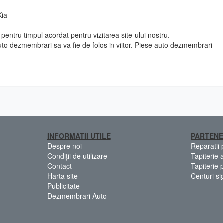
Kia
pentru timpul acordat pentru vizitarea site-ului nostru.
to dezmembrari sa va fie de folos in viitor. Piese auto dezmembrari
INFORMATII UTILE
PARTENE
Despre noi
Reparatii
Condiții de utilizare
Tapiterie 
Contact
Tapiterie 
Harta site
Centuri si
Publicitate
Dezmembrari Auto