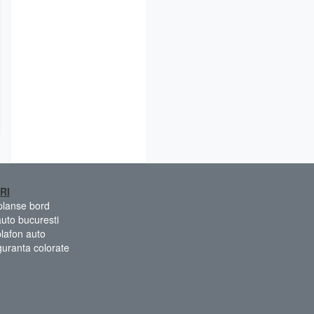
RI
 planse bord
auto bucuresti
plafon auto
guranta colorate