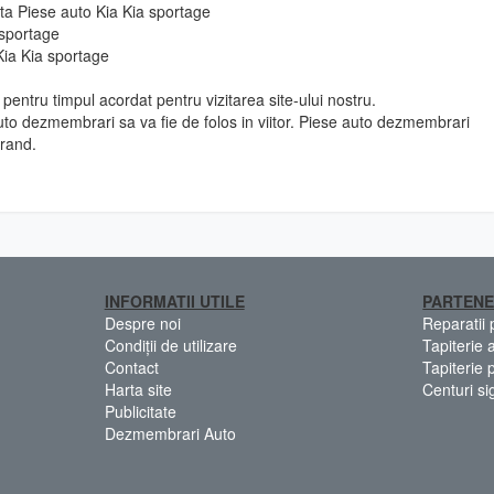
 fata Piese auto Kia Kia sportage
 sportage
Kia Kia sportage
pentru timpul acordat pentru vizitarea site-ului nostru.
to dezmembrari sa va fie de folos in viitor. Piese auto dezmembrari
urand.
INFORMATII UTILE
PARTENE
Despre noi
Reparatii
Condiții de utilizare
Tapiterie 
Contact
Tapiterie 
Harta site
Centuri si
Publicitate
Dezmembrari Auto