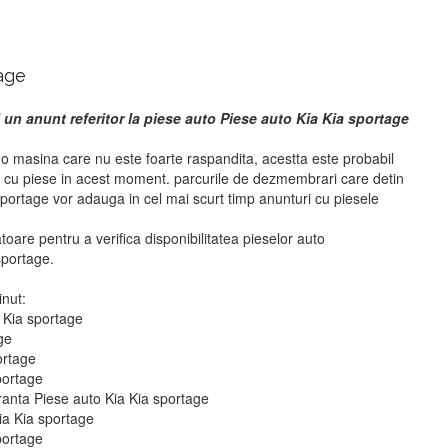
age
 un anunt referitor la piese auto Piese auto Kia Kia sportage
 o masina care nu este foarte raspandita, acestta este probabil
i cu piese in acest moment. parcurile de dezmembrari care detin
portage vor adauga in cel mai scurt timp anunturi cu piesele
atoare pentru a verifica disponibilitatea pieselor auto
sportage.
inut:
a Kia sportage
ge
ortage
portage
ranta Piese auto Kia Kia sportage
ia Kia sportage
portage