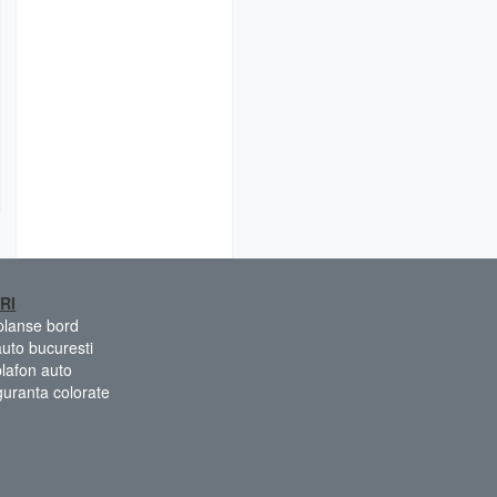
RI
 planse bord
auto bucuresti
plafon auto
guranta colorate