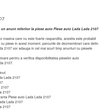
07
 un anunt referitor la piese auto Piese auto Lada Lada 2107
 masina care nu este foarte raspandita, acestta este probabil
i cu piese in acest moment. parcurile de dezmembrari care detin
a 2107 vor adauga in cel mai scurt timp anunturi cu piesele
atoare pentru a verifica disponibilitatea pieselor auto
da 2107.
inut:
ada Lada 2107
07
a 2107
da 2107
uranta Piese auto Lada Lada 2107
Lada Lada 2107
da 2107