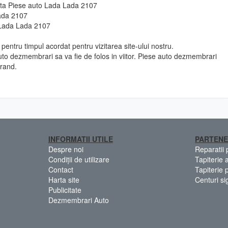
e fata Piese auto Lada Lada 2107
Lada 2107
 Lada Lada 2107
pentru timpul acordat pentru vizitarea site-ului nostru.
to dezmembrari sa va fie de folos in viitor. Piese auto dezmembrari
rand.
INFORMATII UTILE
PARTENE
Despre noi
Reparatii
Condiții de utilizare
Tapiterie 
Contact
Tapiterie 
Harta site
Centuri si
Publicitate
Dezmembrari Auto