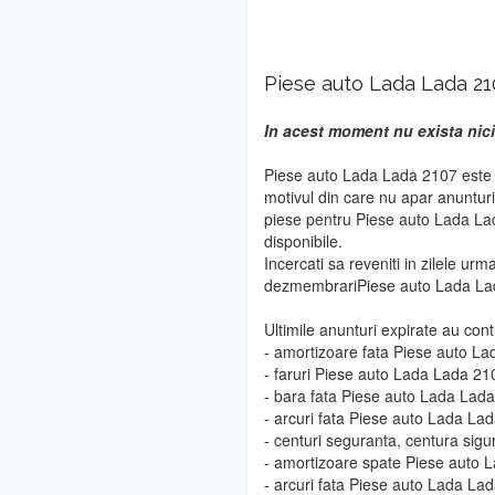
Piese auto Lada Lada 21
In acest moment nu exista nici
Piese auto Lada Lada 2107 este o
motivul din care nu apar anuntur
piese pentru Piese auto Lada Lad
disponibile.
Incercati sa reveniti in zilele urm
dezmembrariPiese auto Lada La
Ultimile anunturi expirate au cont
- amortizoare fata Piese auto L
- faruri Piese auto Lada Lada 21
- bara fata Piese auto Lada Lad
- arcuri fata Piese auto Lada La
- centuri seguranta, centura sig
- amortizoare spate Piese auto 
- arcuri fata Piese auto Lada La