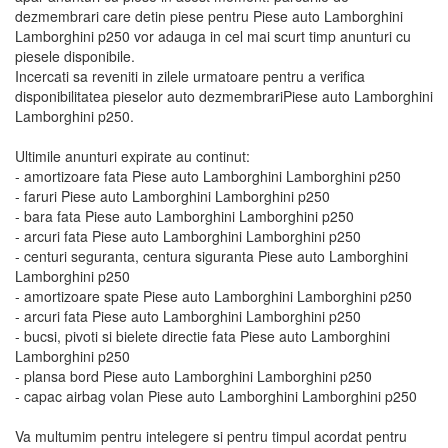
dezmembrari care detin piese pentru Piese auto Lamborghini
Lamborghini p250 vor adauga in cel mai scurt timp anunturi cu
piesele disponibile.
Incercati sa reveniti in zilele urmatoare pentru a verifica
disponibilitatea pieselor auto dezmembrariPiese auto Lamborghini
Lamborghini p250.
Ultimile anunturi expirate au continut:
- amortizoare fata Piese auto Lamborghini Lamborghini p250
- faruri Piese auto Lamborghini Lamborghini p250
- bara fata Piese auto Lamborghini Lamborghini p250
- arcuri fata Piese auto Lamborghini Lamborghini p250
- centuri seguranta, centura siguranta Piese auto Lamborghini
Lamborghini p250
- amortizoare spate Piese auto Lamborghini Lamborghini p250
- arcuri fata Piese auto Lamborghini Lamborghini p250
- bucsi, pivoti si bielete directie fata Piese auto Lamborghini
Lamborghini p250
- plansa bord Piese auto Lamborghini Lamborghini p250
- capac airbag volan Piese auto Lamborghini Lamborghini p250
Va multumim pentru intelegere si pentru timpul acordat pentru