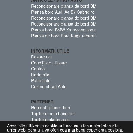
Reconditionare plansa de bord BM
Plansa bord Audi A4 B7 Cabrio re
Reconditionare plansa de bord BM
Reconditionare plansa de bord BM
Plansa bord BMW X4 reconditionat
Plansa de bord Ford Kuga reparat
INFORMATII UTILE
Despre noi
Condiții de utilizare
Contact
Harta site
Publicitate
Dezmembrari Auto
PARTENERI
Reparatii planse bord
Tapiterie auto bucuresti
Tapiterie plafon auto
Centuri siguranta colorate
Acest site utilizeaza cookie-uri, asa cum fac majoritatea site-
urilor web, pentru a va oferi cea mai buna experienta posibila.