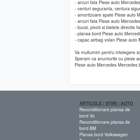
- arcuri fata Piese auto Merced
- centuri seguranta, centura si
- amortizoare spate Piese auto
- arcuri fata Piese auto Merced
- bucsi, pivoti si bielete direct
- plansa bord Piese auto Merce
- capac airbag volan Piese aut
Va multumim pentru intelegere si 
Speram ca anunturile cu piese au
Piese auto Mercedes Mercedes b
ARTICOLE / STIRI / AUTO
Reconditionare plansa de
bord Vo
Reconditionare plansa de
bord BM
Plansa bord Volkswagen