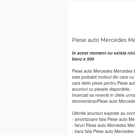
Piese auto Mercedes M
In acest moment nu exista nic
benz e 500
Piese auto Mercedes Mercedes be
este probabil motivul din care n
care detin piese pentru Piese a
anunturi cu piesele disponibile.
Incercati sa reveniti in zilele urm
dezmembrariPiese auto Mercede
Ultimile anunturi expirate au cont
- amortizoare fata Piese auto 
- faruri Piese auto Mercedes Me
- bara fata Piese auto Mercede