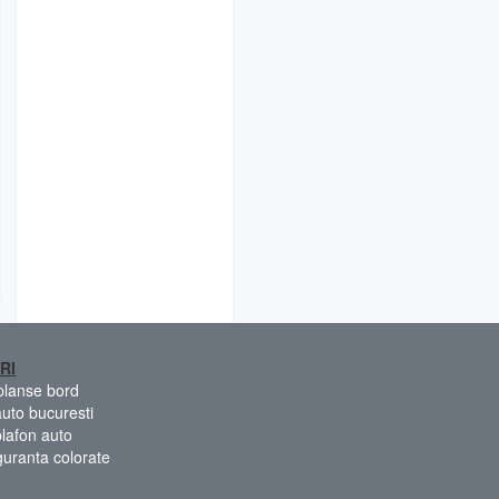
RI
 planse bord
auto bucuresti
plafon auto
guranta colorate