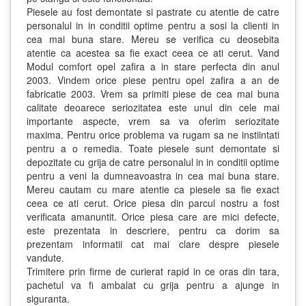
Piesele au fost demontate si pastrate cu atentie de catre
personalul in in conditii optime pentru a sosi la clienti in
cea mai buna stare. Mereu se verifica cu deosebita
atentie ca acestea sa fie exact ceea ce ati cerut. Vand
Modul comfort opel zafira a in stare perfecta din anul
2003. Vindem orice piese pentru opel zafira a an de
fabricatie 2003. Vrem sa primiti piese de cea mai buna
calitate deoarece seriozitatea este unul din cele mai
importante aspecte, vrem sa va oferim seriozitate
maxima. Pentru orice problema va rugam sa ne instiintati
pentru a o remedia. Toate piesele sunt demontate si
depozitate cu grija de catre personalul in in conditii optime
pentru a veni la dumneavoastra in cea mai buna stare.
Mereu cautam cu mare atentie ca piesele sa fie exact
ceea ce ati cerut. Orice piesa din parcul nostru a fost
verificata amanuntit. Orice piesa care are mici defecte,
este prezentata in descriere, pentru ca dorim sa
prezentam informatii cat mai clare despre piesele
vandute.
Trimitere prin firme de curierat rapid in ce oras din tara,
pachetul va fi ambalat cu grija pentru a ajunge in
siguranta.