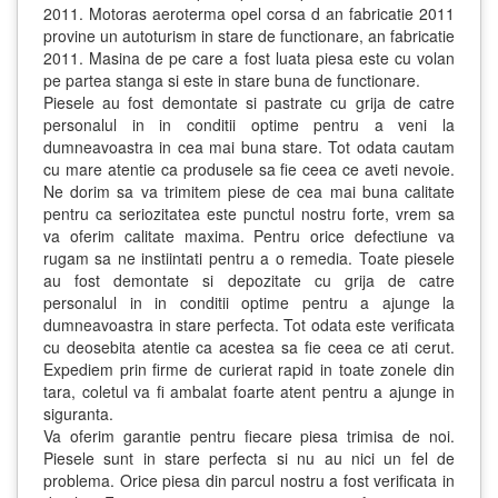
2011. Motoras aeroterma opel corsa d an fabricatie 2011
provine un autoturism in stare de functionare, an fabricatie
2011. Masina de pe care a fost luata piesa este cu volan
pe partea stanga si este in stare buna de functionare.
Piesele au fost demontate si pastrate cu grija de catre
personalul in in conditii optime pentru a veni la
dumneavoastra in cea mai buna stare. Tot odata cautam
cu mare atentie ca produsele sa fie ceea ce aveti nevoie.
Ne dorim sa va trimitem piese de cea mai buna calitate
pentru ca seriozitatea este punctul nostru forte, vrem sa
va oferim calitate maxima. Pentru orice defectiune va
rugam sa ne instiintati pentru a o remedia. Toate piesele
au fost demontate si depozitate cu grija de catre
personalul in in conditii optime pentru a ajunge la
dumneavoastra in stare perfecta. Tot odata este verificata
cu deosebita atentie ca acestea sa fie ceea ce ati cerut.
Expediem prin firme de curierat rapid in toate zonele din
tara, coletul va fi ambalat foarte atent pentru a ajunge in
siguranta.
Va oferim garantie pentru fiecare piesa trimisa de noi.
Piesele sunt in stare perfecta si nu au nici un fel de
problema. Orice piesa din parcul nostru a fost verificata in