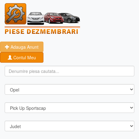
Adauga Anunt
Contul Meu