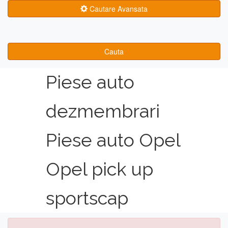
Cautare Avansata
Cauta
Piese auto
dezmembrari
Piese auto Opel
Opel pick up
sportscap