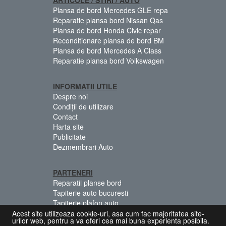
Plansa de bord Mercedes GLE repa
Reparatie plansa bord Nissan Qas
Plansa de bord Honda Civic repar
Reconditionare plansa de bord BM
Plansa de bord Mercedes A Class
Reparatie plansa bord Volkswagen
INFORMATII UTILE
Despre noi
Condiții de utilizare
Contact
Harta site
Publicitate
Dezmembrari Auto
PARTENERI
Reparatii planse bord
Tapiterie auto bucuresti
Tapiterie plafon auto
Centuri siguranta colorate
Acest site utilizeaza cookie-uri, asa cum fac majoritatea site-
urilor web, pentru a va oferi cea mai buna experienta posibila.