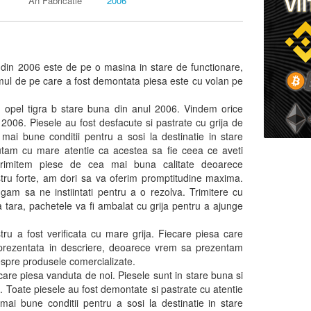
An Fabricatie
2006
 din 2006 este de pe o masina in stare de functionare,
smul de pe care a fost demontata piesa este cu volan pe
opel tigra b stare buna din anul 2006. Vindem orice
 2006. Piesele au fost desfacute si pastrate cu grija de
e mai bune conditii pentru a sosi la destinatie in stare
autam cu mare atentie ca acestea sa fie ceea ce aveti
rimitem piese de cea mai buna calitate deoarece
stru forte, am dori sa va oferim promptitudine maxima.
gam sa ne instiintati pentru a o rezolva. Trimitere cu
ta tara, pachetele va fi ambalat cu grija pentru a ajunge
tru a fost verificata cu mare grija. Fiecare piesa care
e prezentata in descriere, deoarece vrem sa prezentam
despre produsele comercializate.
care piesa vanduta de noi. Piesele sunt in stare buna si
. Toate piesele au fost demontate si pastrate cu atentie
mai bune conditii pentru a sosi la destinatie in stare