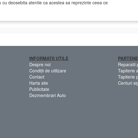
ca cu deosebita atentie ca acestea sa reprezinte ceea ce
INFORMATII UTILE
PARTENE
Despre noi
Reparatii
Condiții de utilizare
Tapiterie 
Contact
Tapiterie 
Harta site
Centuri si
Publicitate
Dezmembrari Auto