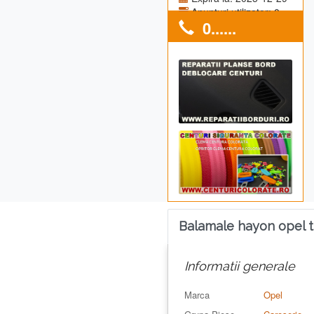
Anunturi utilizator: 0
0......
Balamale hayon opel t
Informatii generale
Marca
Opel