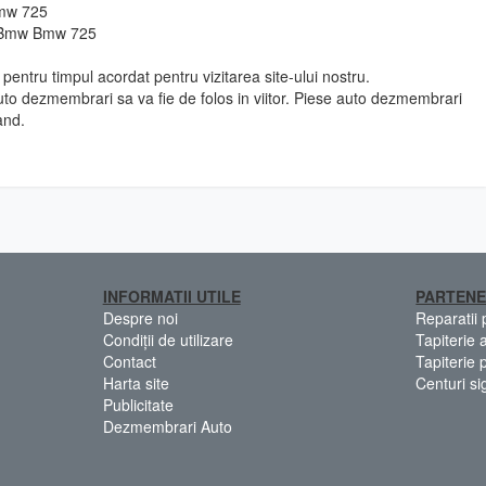
Bmw 725
o Bmw Bmw 725
pentru timpul acordat pentru vizitarea site-ului nostru.
to dezmembrari sa va fie de folos in viitor. Piese auto dezmembrari
and.
INFORMATII UTILE
PARTENE
Despre noi
Reparatii
Condiții de utilizare
Tapiterie 
Contact
Tapiterie 
Harta site
Centuri si
Publicitate
Dezmembrari Auto