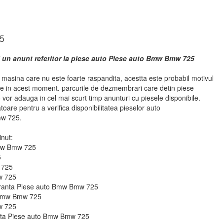
5
i un anunt referitor la piese auto Piese auto Bmw Bmw 725
asina care nu este foarte raspandita, acestta este probabil motivul
se in acest moment. parcurile de dezmembrari care detin piese
r adauga in cel mai scurt timp anunturi cu piesele disponibile.
atoare pentru a verifica disponibilitatea pieselor auto
w 725.
inut:
Bmw Bmw 725
5
 725
w 725
guranta Piese auto Bmw Bmw 725
o Bmw Bmw 725
w 725
ie fata Piese auto Bmw Bmw 725