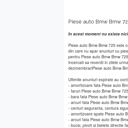
Piese auto Bmw Bmw 72
In acest moment nu exista nic
Piese auto Bmw Bmw 725 este o m
din care nu apar anunturi cu pie
pentru Piese auto Bmw Bmw 725 vo
Incercati sa reveniti in zilele urm
dezmembrariPiese auto Bmw Bm
Ultimile anunturi expirate au cont
- amortizoare fata Piese auto 
- faruri Piese auto Bmw Bmw 72
- bara fata Piese auto Bmw Bmw
- arcuri fata Piese auto Bmw Bm
- centuri seguranta, centura si
- amortizoare spate Piese aut
- arcuri fata Piese auto Bmw Bm
- bucsi, pivoti si bielete direct