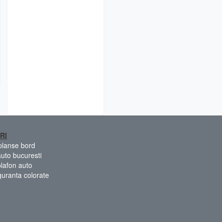
RI
 planse bord
auto bucuresti
plafon auto
guranta colorate