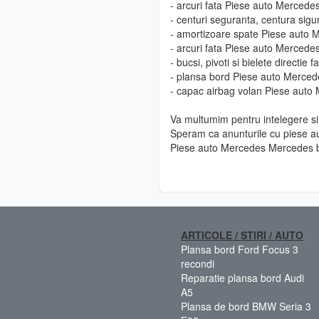
- arcuri fata Piese auto Merced
- centuri seguranta, centura si
- amortizoare spate Piese auto
- arcuri fata Piese auto Merced
- bucsi, pivoti si bielete direct
- plansa bord Piese auto Merce
- capac airbag volan Piese auto
Va multumim pentru intelegere si 
Speram ca anunturile cu piese au
Piese auto Mercedes Mercedes b
ARTICOLE / STIRI / AUTO
Plansa bord Ford Focus 3
recondi
Reparatie plansa bord Audi
A5
Plansa de bord BMW Seria 3