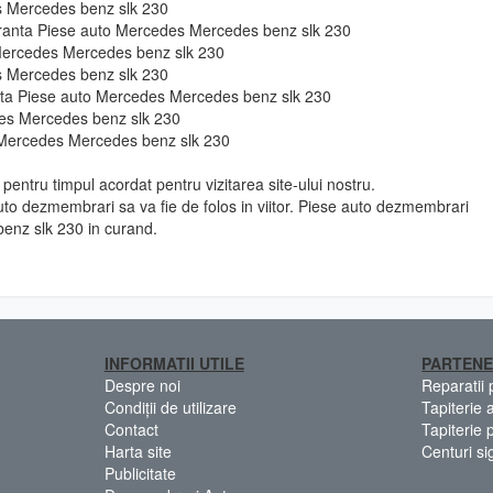
es Mercedes benz slk 230
guranta Piese auto Mercedes Mercedes benz slk 230
 Mercedes Mercedes benz slk 230
es Mercedes benz slk 230
ie fata Piese auto Mercedes Mercedes benz slk 230
des Mercedes benz slk 230
 Mercedes Mercedes benz slk 230
pentru timpul acordat pentru vizitarea site-ului nostru.
to dezmembrari sa va fie de folos in viitor. Piese auto dezmembrari
enz slk 230 in curand.
INFORMATII UTILE
PARTENE
Despre noi
Reparatii
Condiții de utilizare
Tapiterie 
Contact
Tapiterie 
Harta site
Centuri si
Publicitate