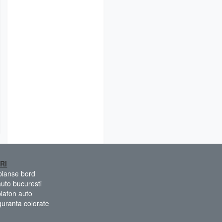
RI
 planse bord
auto bucuresti
plafon auto
guranta colorate