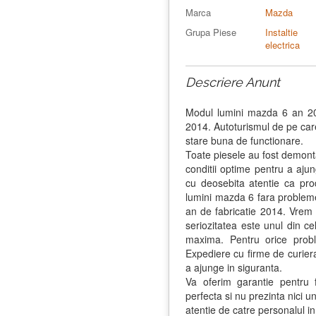
Marca
Mazda
Grupa Piese
Instaltie
electrica
Descriere Anunt
Modul lumini mazda 6 an 201
2014. Autoturismul de pe care
stare buna de functionare.
Toate piesele au fost demontat
conditii optime pentru a ajung
cu deosebita atentie ca pro
lumini mazda 6 fara problem
an de fabricatie 2014. Vrem
seriozitatea este unul din c
maxima. Pentru orice prob
Expediere cu firme de curierat
a ajunge in siguranta.
Va oferim garantie pentru 
perfecta si nu prezinta nici 
atentie de catre personalul in