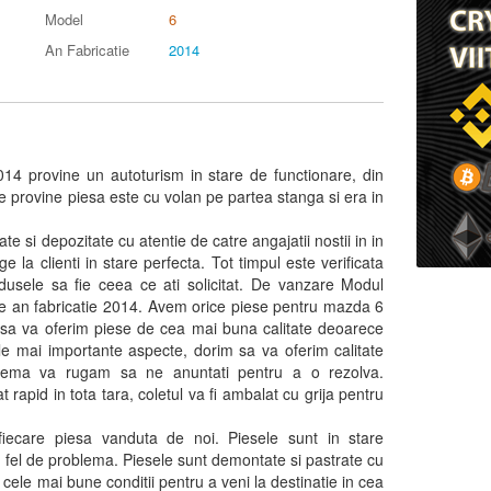
Model
6
An Fabricatie
2014
4 provine un autoturism in stare de functionare, din
 provine piesa este cu volan pe partea stanga si era in
e si depozitate cu atentie de catre angajatii nostii in in
e la clienti in stare perfecta. Tot timpul este verificata
dusele sa fie ceea ce ati solicitat. De vanzare Modul
e an fabricatie 2014. Avem orice piese pentru mazda 6
 sa va oferim piese de cea mai buna calitate deoarece
ele mai importante aspecte, dorim sa va oferim calitate
lema va rugam sa ne anuntati pentru a o rezolva.
 rapid in tota tara, coletul va fi ambalat cu grija pentru
fiecare piesa vanduta de noi. Piesele sunt in stare
un fel de problema. Piesele sunt demontate si pastrate cu
 cele mai bune conditii pentru a veni la destinatie in cea