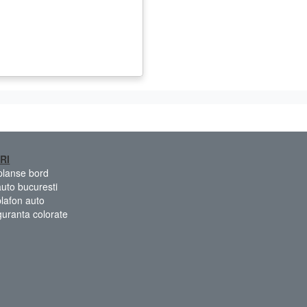
RI
 planse bord
auto bucuresti
plafon auto
guranta colorate