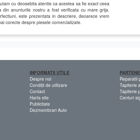
autam cu deosebita atentie ca acestea sa fie exact ceea
sa din anunturile nostru a fost verificata cu mare grija.
rfectiuni, este prezentata in descriere, deoarece vrem
ai corecte despre piesele comercializate.
INFORMATII UTILE
PARTENE
Despre noi
Reparatii
Condiții de utilizare
Tapiterie 
Contact
Tapiterie 
Harta site
Centuri si
Publicitate
Dezmembrari Auto