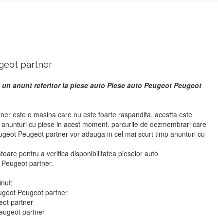
geot partner
 un anunt referitor la piese auto Piese auto Peugeot Peugeot
er este o masina care nu este foarte raspandita, acestta este
r anunturi cu piese in acest moment. parcurile de dezmembrari care
ugeot Peugeot partner vor adauga in cel mai scurt timp anunturi cu
atoare pentru a verifica disponibilitatea pieselor auto
Peugeot partner.
inut:
eugeot Peugeot partner
eot partner
Peugeot partner