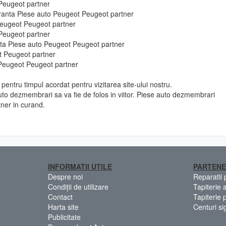
 Peugeot partner
uranta Piese auto Peugeot Peugeot partner
Peugeot Peugeot partner
 Peugeot partner
e fata Piese auto Peugeot Peugeot partner
t Peugeot partner
 Peugeot Peugeot partner
pentru timpul acordat pentru vizitarea site-ului nostru.
to dezmembrari sa va fie de folos in viitor. Piese auto dezmembrari
ner in curand.
INFORMATII UTILE
PARTENE
Despre noi
Reparatii
Condiții de utilizare
Tapiterie 
Contact
Tapiterie 
Harta site
Centuri si
Publicitate