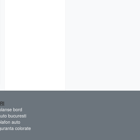
RI
 planse bord
auto bucuresti
plafon auto
guranta colorate