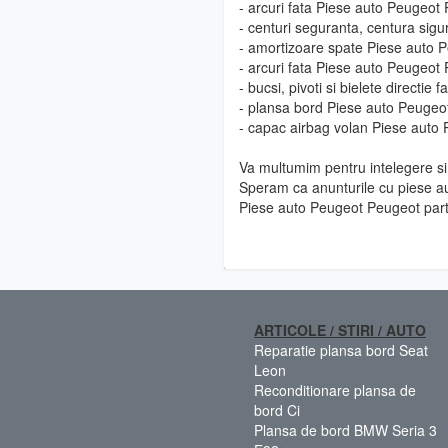
- arcuri fata Piese auto Peugeot
- centuri seguranta, centura sig
- amortizoare spate Piese auto 
- arcuri fata Piese auto Peugeot
- bucsi, pivoti si bielete directi
- plansa bord Piese auto Peugeo
- capac airbag volan Piese auto
Va multumim pentru intelegere si 
Speram ca anunturile cu piese au
Piese auto Peugeot Peugeot part
ARTICOLE / STIRI / AUTO
Reparatie plansa bord Seat
Leon
Reconditionare plansa de
bord Ci
Plansa de bord BMW Seria 3