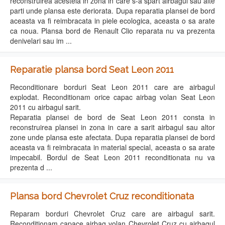
reconstruirea acesteia in zona in care s-a spart airbagul sau alte
parti unde plansa este deriorata. Dupa reparatia plansei de bord
aceasta va fi reimbracata in piele ecologica, aceasta o sa arate
ca noua. Plansa bord de Renault Clio reparata nu va prezenta
denivelari sau im ...
Reparatie plansa bord Seat Leon 2011
Reconditionare borduri Seat Leon 2011 care are airbagul
explodat. Reconditionam orice capac airbag volan Seat Leon
2011 cu airbagul sarit.
Reparatia plansei de bord de Seat Leon 2011 consta in
reconstruirea plansei in zona in care a sarit airbagul sau altor
zone unde plansa este afectata. Dupa reparatia plansei de bord
aceasta va fi reimbracata in material special, aceasta o sa arate
impecabil. Bordul de Seat Leon 2011 reconditionata nu va
prezenta d ...
Plansa bord Chevrolet Cruz reconditionata
Reparam borduri Chevrolet Cruz care are airbagul sarit.
Reconditionam capace airbag volan Chevrolet Cruz cu airbagul