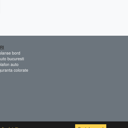
RI
 planse bord
auto bucuresti
plafon auto
guranta colorate