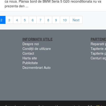
ca noua. Plansa bord de BMW Seria 5 G20 reconditionata nu va
prezenta den ...
2
3
4
5
6
7
8
9
10
Next
INFORMATII UTILE
PARTENE
Despre noi
Reparatii
Condiții de utilizare
Tapiterie 
Contact
Tapiterie 
Harta site
Centuri si
Publicitate
Dezmembrari Auto